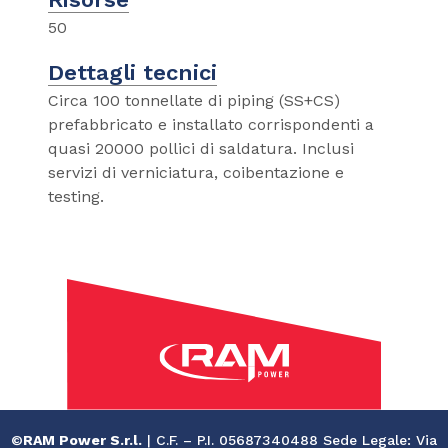
50
Dettagli tecnici
Circa 100 tonnellate di piping (SS+CS)
prefabbricato e installato corrispondenti a
quasi 20000 pollici di saldatura. Inclusi
servizi di verniciatura, coibentazione e
testing.
©
RAM Power S.r.l.
| C.F. – P.I. 05687340488 Sede Legale: Via