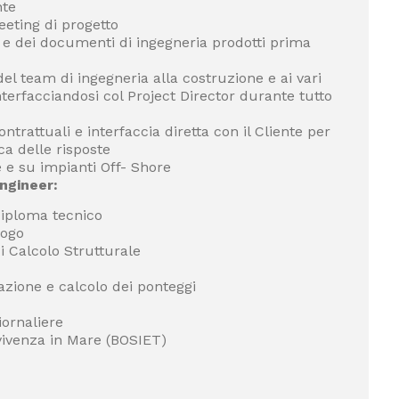
nte
eting di progetto
i e dei documenti di ingegneria prodotti prima
el team di ingegneria alla costruzione e ai vari
interfacciandosi col Project Director durante tutto
ntrattuali e interfaccia diretta con il Cliente per
ica delle risposte
 e su impianti Off- Shore
ngineer:
 diploma tecnico
logo
 Calcolo Strutturale
zione e calcolo dei ponteggi
iornaliere
vivenza in Mare (BOSIET)