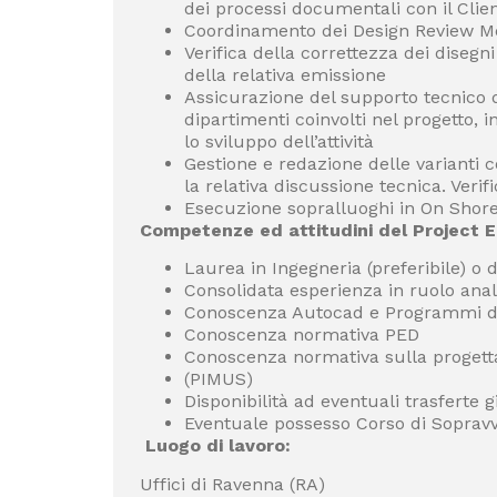
dei processi documentali con il Clie
Coordinamento dei Design Review Me
Verifica della correttezza dei disegn
della relativa emissione
Assicurazione del supporto tecnico d
dipartimenti coinvolti nel progetto, 
lo sviluppo dell’attività
Gestione e redazione delle varianti co
la relativa discussione tecnica. Verif
Esecuzione sopralluoghi in On Shore
Competenze ed attitudini del Project E
Laurea in Ingegneria (preferibile) o
Consolidata esperienza in ruolo ana
Conoscenza Autocad e Programmi di
Conoscenza normativa PED
Conoscenza normativa sulla progetta
(PIMUS)
Disponibilità ad eventuali trasferte g
Eventuale possesso Corso di Soprav
Luogo di lavoro:
Uffici di Ravenna (RA)