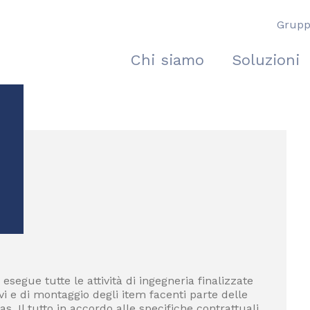
Grup
Chi siamo
Soluzioni
esegue tutte le attività di ingegneria finalizzate
vi e di montaggio degli item facenti parte delle
 Il tutto in accordo alle specifiche contrattuali,